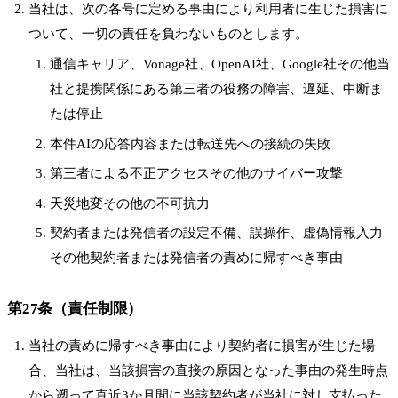
当社は、次の各号に定める事由により利用者に生じた損害に
ついて、一切の責任を負わないものとします。
通信キャリア、Vonage社、OpenAI社、Google社その他当
社と提携関係にある第三者の役務の障害、遅延、中断ま
たは停止
本件AIの応答内容または転送先への接続の失敗
第三者による不正アクセスその他のサイバー攻撃
天災地変その他の不可抗力
契約者または発信者の設定不備、誤操作、虚偽情報入力
その他契約者または発信者の責めに帰すべき事由
第27条（責任制限）
当社の責めに帰すべき事由により契約者に損害が生じた場
合、当社は、当該損害の直接の原因となった事由の発生時点
から遡って直近3か月間に当該契約者が当社に対し支払った