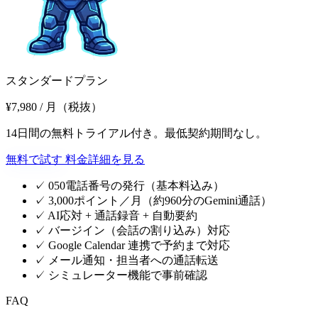
スタンダードプラン
¥7,980
/ 月（税抜）
14日間の無料トライアル付き。最低契約期間なし。
無料で試す
料金詳細を見る
✓
050電話番号の発行（基本料込み）
✓
3,000ポイント／月（約960分のGemini通話）
✓
AI応対 + 通話録音 + 自動要約
✓
バージイン（会話の割り込み）対応
✓
Google Calendar 連携で予約まで対応
✓
メール通知・担当者への通話転送
✓
シミュレーター機能で事前確認
FAQ