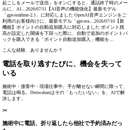
起こしをメールで送信」をオンにすると、通話終了時のメー
ルに、AI…
2026/07/11
【AI音声の機能強化】最新モデル
「gpt-realtime-2.1」に対応しました OpenAI音声エンジンをご
利用のお客様向けに、最新モデル「gpt-rea…
2026/07/10
【新
機能】ポイントの自動追加購入に対応しました ポイント残
高が設定した閾値を下回った際に、自動で追加のポイントパ
ックを購入できる「ポイント自動追加購入」機能を…
こんな経験、ありませんか？
電話を取り逃すたびに、機会を失って
いる
施術中・接客中・現場仕事中。手が離せない瞬間に限って、
電話は鳴る。Denwabanはその「もったいない」を、AIで解
決します。
✂️
施術中に電話、折り返したら他社で予約済みだっ