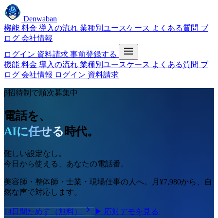
Denwaban
機能
料金
導入の流れ
業種別ユースケース
よくある質問
ブ
ログ
会社情報
ログイン
資料請求
事前登録する
機能
料金
導入の流れ
業種別ユースケース
よくある質問
ブ
ログ
会社情報
ログイン
資料請求
β招待制で順次募集中
電話を、
AIに任せる
時代。
難しい設定なし。
今日から使える、あなたの電話番。
美容師・整体師・士業・現場仕事の人へ。月¥7,980から、自
然な声で対応します。
14日間ためす（無料）
▶ 応対デモを見る