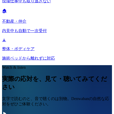
現場仕事中も取り逃さない
🏠
不動産・仲介
内見中も自動で一次受付
🧘
整体・ボディケア
施術ベッドから離れずに対応
Watch & listen
実際の応対を、見て・聴いてみてくだ
さい
文字で読むのと、音で聴くのは別物。Denwabanの自然な応
対をぜひご体験ください。