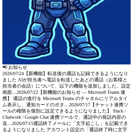
📢
お知らせ
2026/07/24
【新機能】転送後の通話も記録できるようになり
ました AIが担当者へ電話を転送したあとの通話（お客様と
担当者の会話）について、以下の機能を追加しました。設定
画面…
2026/07/22
【新機能のお知らせ — Microsoft Teams 連
携】 通話の進行を Microsoft Teams のチャネルにリアルタイ
ム表示し、通知カードのボタ…
2026/07/17
【チャット連携ツ
ールの権限を個別に設定できるようになりました】 Slack /
Chatwork / Google Chat 連携ツールで、通話中の発話内容の
送…
2026/07/15
通話終了メールに「文字起こし」を記載でき
るようになりました アカウント設定の「通話終了時に文字