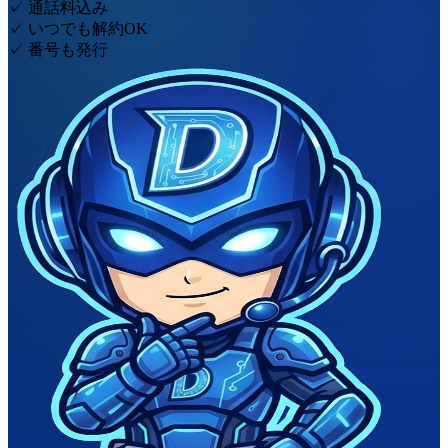
✓
通話料込み
✓
いつでも解約OK
✓
番号も発行