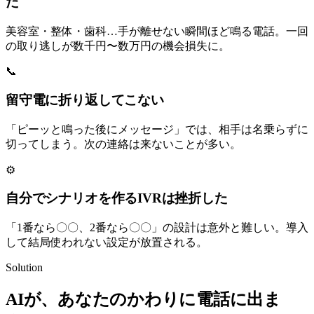
た
美容室・整体・歯科…手が離せない瞬間ほど鳴る電話。一回
の取り逃しが数千円〜数万円の機会損失に。
📞
留守電に折り返してこない
「ピーッと鳴った後にメッセージ」では、相手は名乗らずに
切ってしまう。次の連絡は来ないことが多い。
⚙️
自分でシナリオを作るIVRは挫折した
「1番なら〇〇、2番なら〇〇」の設計は意外と難しい。導入
して結局使われない設定が放置される。
Solution
AIが、あなたのかわりに電話に出ま