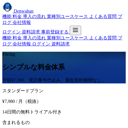
Denwaban
機能
料金
導入の流れ
業種別ユースケース
よくある質問
ブ
ログ
会社情報
ログイン
資料請求
事前登録する
機能
料金
導入の流れ
業種別ユースケース
よくある質問
ブ
ログ
会社情報
ログイン
資料請求
Pricing
シンプルな料金体系
月額¥7,980。電話番号代込み。最低契約期間なし。
スタンダードプラン
¥7,980
/ 月（税抜）
14日間の無料トライアル付き
含まれるもの