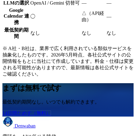
LLMの選択
OpenAI / Gemini 切替可
—
—
Google
△（API経
Calendar 連
◯
—
由）
携
最低契約期
なし
なし
なし
間
※ A社・B社は、業界で広く利用されている類似サービスを
抽象化したものです。2026年5月時点、各社公式サイトの公
開情報をもとに当社にて作成しています。料金・仕様は変更
される可能性がありますので、最新情報は各社公式サイトを
ご確認ください。
まずは無料で試す
最低契約期間なし。いつでも解約できます。
14日間ためす（無料）
Denwaban