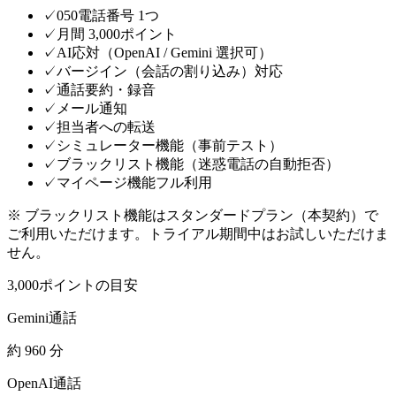
✓
050電話番号 1つ
✓
月間 3,000ポイント
✓
AI応対（OpenAI / Gemini 選択可）
✓
バージイン（会話の割り込み）対応
✓
通話要約・録音
✓
メール通知
✓
担当者への転送
✓
シミュレーター機能（事前テスト）
✓
ブラックリスト機能（迷惑電話の自動拒否）
✓
マイページ機能フル利用
※ ブラックリスト機能はスタンダードプラン（本契約）で
ご利用いただけます。トライアル期間中はお試しいただけま
せん。
3,000ポイントの目安
Gemini通話
約 960 分
OpenAI通話