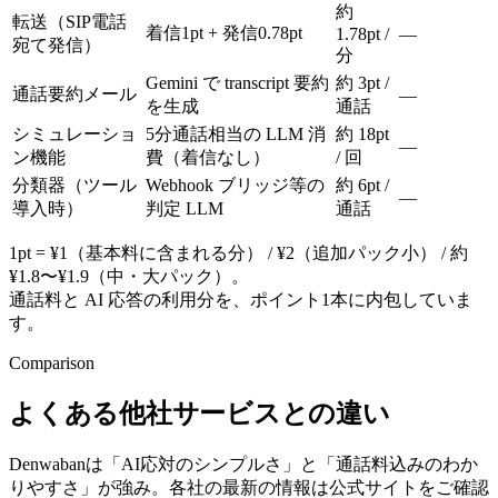
約
転送（SIP電話
着信1pt + 発信0.78pt
1.78pt /
—
宛て発信）
分
Gemini で transcript 要約
約 3pt /
通話要約メール
—
を生成
通話
シミュレーショ
5分通話相当の LLM 消
約 18pt
—
ン機能
費（着信なし）
/ 回
分類器（ツール
Webhook ブリッジ等の
約 6pt /
—
導入時）
判定 LLM
通話
1pt = ¥1（基本料に含まれる分） / ¥2（追加パック小） / 約
¥1.8〜¥1.9（中・大パック）。
通話料と AI 応答の利用分を、ポイント1本に内包していま
す。
Comparison
よくある他社サービスとの違い
Denwabanは「AI応対のシンプルさ」と「通話料込みのわか
りやすさ」が強み。各社の最新の情報は公式サイトをご確認