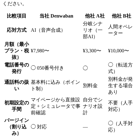
ください。
比較項目
当社
Denwaban
他社
A社
他社
B社
分岐シナ
人間オペレ
応対方式
AI（音声合成）
リオ（一
ーター
部AI）
月額（最小
プラン・税
¥7,980〜
¥3,300〜
¥10,000〜
抜）
電話番号の
◯（転送方
◯ 050番号付き
◯
発行
式）
別料金が発
通話料の扱
基本料に込み（ポイン
別料金
生する場合
い
ト制）
あり
マイページから直接設
自分でシ
初期設定の
不要（人手
定 + シミュレータで事
ナリオ設
手間
対応）
前確認
計
バージイン
◯（人手対
（割り込
◯ 対応
—
応）
み）