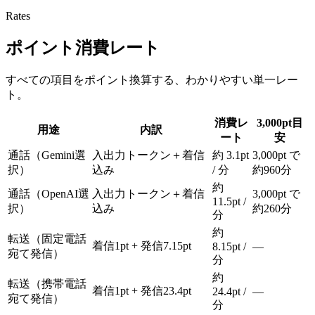
Rates
ポイント消費レート
すべての項目をポイント換算する、わかりやすい単一レー
ト。
消費レ
3,000pt目
用途
内訳
ート
安
通話（Gemini選
入出力トークン＋着信
約 3.1pt
3,000pt で
択）
込み
/ 分
約960分
約
通話（OpenAI選
入出力トークン＋着信
3,000pt で
11.5pt /
択）
込み
約260分
分
約
転送（固定電話
着信1pt + 発信7.15pt
8.15pt /
—
宛て発信）
分
約
転送（携帯電話
着信1pt + 発信23.4pt
24.4pt /
—
宛て発信）
分