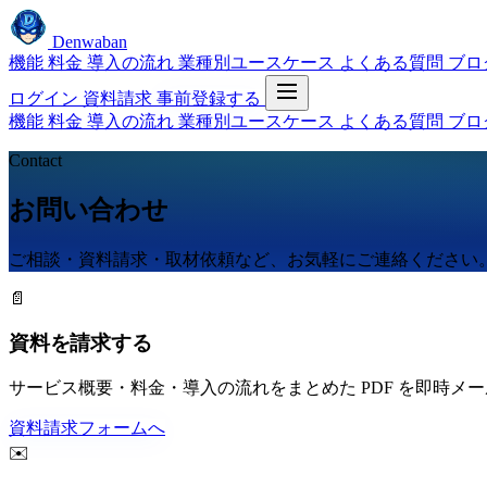
Denwaban
機能
料金
導入の流れ
業種別ユースケース
よくある質問
ブロ
ログイン
資料請求
事前登録する
機能
料金
導入の流れ
業種別ユースケース
よくある質問
ブロ
Contact
お問い合わせ
ご相談・資料請求・取材依頼など、お気軽にご連絡ください
📄
資料を請求する
サービス概要・料金・導入の流れをまとめた PDF を即時メ
資料請求フォームへ
✉️