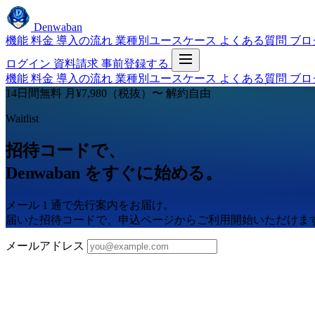
Denwaban
機能
料金
導入の流れ
業種別ユースケース
よくある質問
ブロ
ログイン
資料請求
事前登録する
機能
料金
導入の流れ
業種別ユースケース
よくある質問
ブロ
14日間無料
月¥7,980（税抜）〜
解約自由
Waitlist
招待コードで、
Denwaban をすぐに始める。
メール 1 通で先行案内をお届け。
届いた招待コードで、申込ページからご利用開始いただけま
メールアドレス